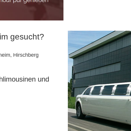
eim gesucht?
heim, Hirschberg
chlimousinen und