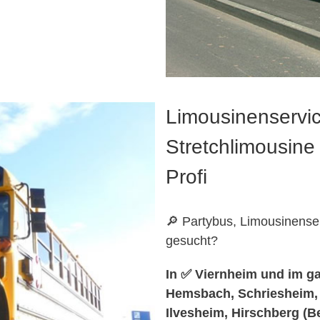
Limousinenservic
Stretchlimousine 
Profi
🔎 Partybus, Limousinenser
gesucht?
In ✅ Viernheim und im g
Hemsbach, Schriesheim,
Ilvesheim, Hirschberg (B