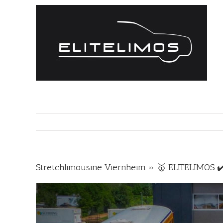
Zum
Inhalt
springen
Stretchlimousine Viernheim » 🥇 ELITELIMOS ✔