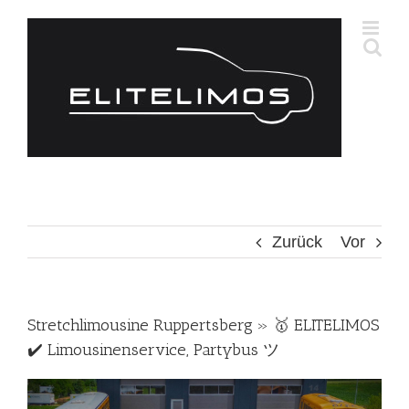
Zum
Inhalt
springen
Zurück
Vor
Stretchlimousine Ruppertsberg » 🥇 ELITELIMOS
✔️ Limousinenservice, Partybus ツ