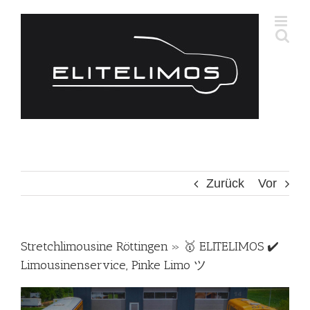
Zum
Inhalt
springen
Zurück
Vor
Stretchlimousine Röttingen » 🥇 ELITELIMOS ✔️
Limousinenservice, Pinke Limo ツ