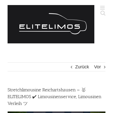
Zum
Inhalt
springen
Zurück
Vor
Stretchlimousine Reichartshausen » 🥇
ELITELIMOS ✔️ Limousinenservice, Limousinen
Verleih ツ