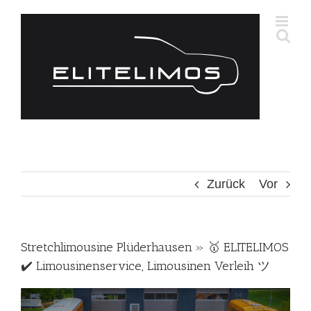
Zum
Inhalt
springen
Zurück
Vor
Stretchlimousine Plüderhausen » 🥇 ELITELIMOS
✔️ Limousinenservice, Limousinen Verleih ツ