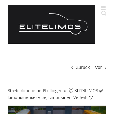
Zum
Inhalt
springen
Zurück
Vor
Stretchlimousine Pfullingen » 🥇 ELITELIMOS ✔️
Limousinenservice, Limousinen Verleih ツ