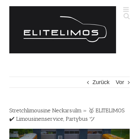
Zum
Inhalt
springen
Zurück
Vor
Stretchlimousine Neckarsulm » 🥇 ELITELIMOS
✔️ Limousinenservice, Partybus ツ