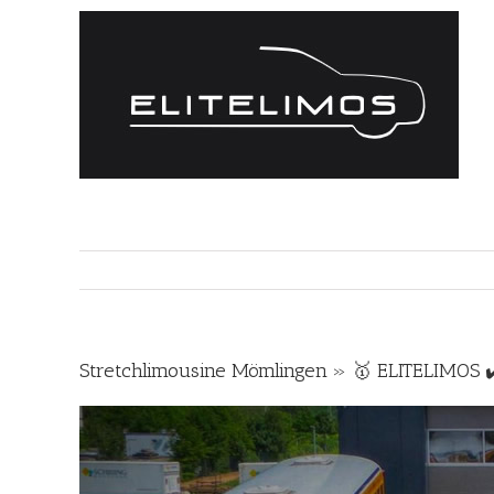
Zum
Inhalt
springen
Stretchlimousine Mömlingen » 🥇 ELITELIMOS 