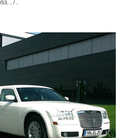
3, , / .