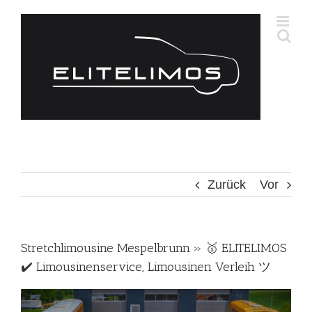
Zum
Inhalt
springen
Zurück
Vor
Stretchlimousine Mespelbrunn » 🥇 ELITELIMOS
✔️ Limousinenservice, Limousinen Verleih ツ