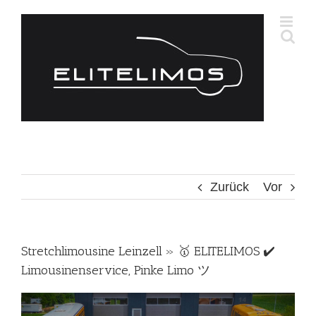
Zum
Inhalt
springen
Zurück
Vor
Stretchlimousine Leinzell » 🥇 ELITELIMOS ✔️
Limousinenservice, Pinke Limo ツ