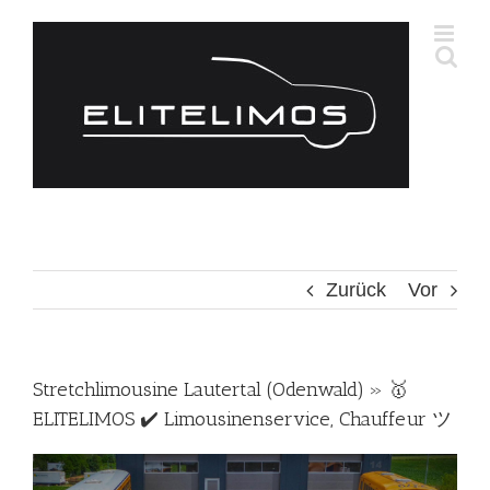
Zum
Inhalt
springen
Zurück
Vor
Stretchlimousine Lautertal (Odenwald) » 🥇
ELITELIMOS ✔️ Limousinenservice, Chauffeur ツ