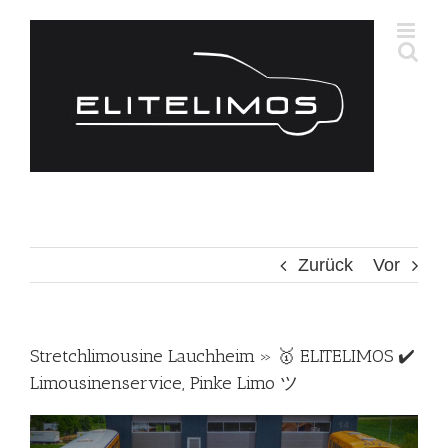
Zum
Inhalt
springen
Zurück
Vor
Stretchlimousine Lauchheim » 🥇 ELITELIMOS ✔️
Limousinenservice, Pinke Limo ツ