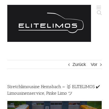
Zum
Inhalt
springen
Zurück
Vor
Stretchlimousine Hemsbach » 🥇 ELITELIMOS ✔️
Limousinenservice, Pinke Limo ツ