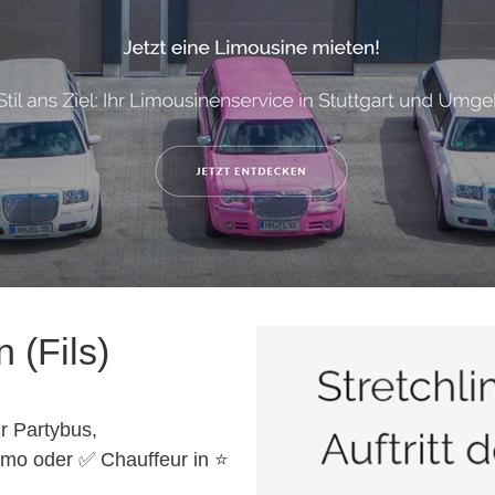
 (Fils)
r Partybus,
imo oder ✅ Chauffeur in ⭐