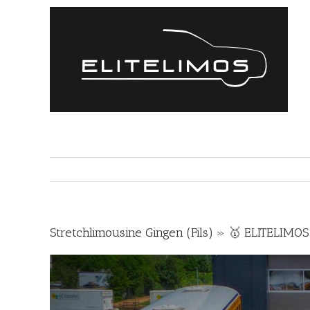
Zum
Inhalt
springen
Stretchlimousine Gingen (Fils) » 🥇 ELITELIMO