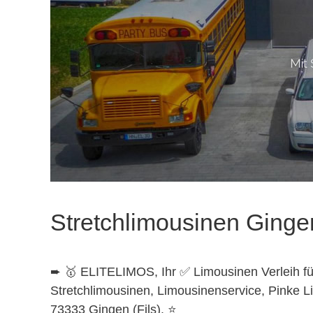
Stretchlimousinen Gingen
➨ 🥇 ELITELIMOS, Ihr ✅ Limousinen Verleih fü
Stretchlimousinen, Limousinenservice, Pinke L
73333 Gingen (Fils). ⭐