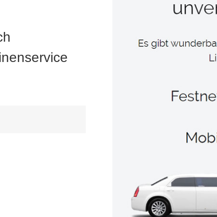
ch
inenservice