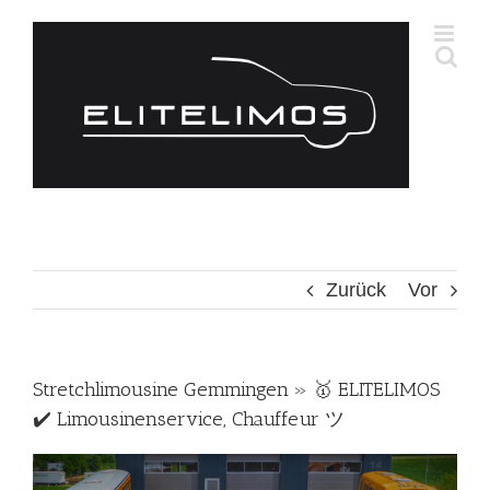
Zum
Inhalt
springen
Zurück
Vor
Stretchlimousine Gemmingen » 🥇 ELITELIMOS
✔️ Limousinenservice, Chauffeur ツ