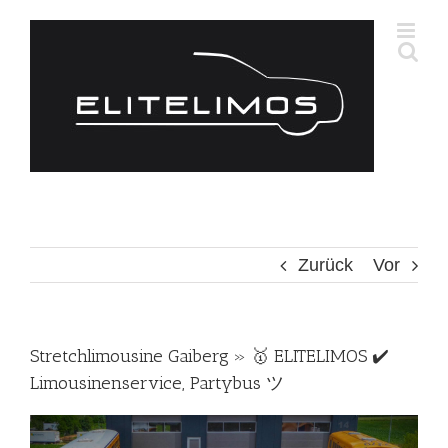
Zum
Inhalt
springen
Zurück
Vor
Stretchlimousine Gaiberg » 🥇 ELITELIMOS ✔️
Limousinenservice, Partybus ツ