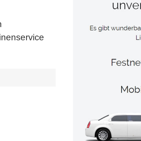
h
inenservice