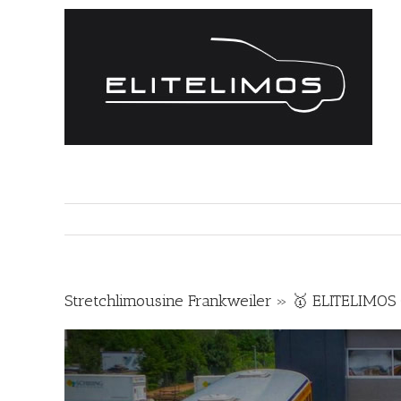
Zum
Inhalt
springen
Stretchlimousine Frankweiler » 🥇 ELITELIMOS