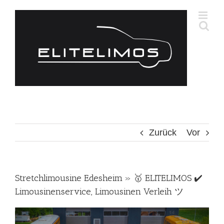
Zum
Inhalt
springen
Zurück
Vor
Stretchlimousine Edesheim » 🥇 ELITELIMOS ✔️
Limousinenservice, Limousinen Verleih ツ