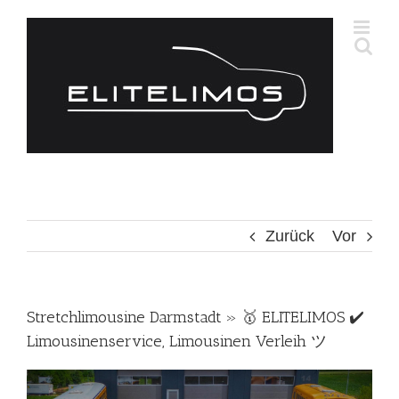
Zum
Inhalt
springen
Zurück
Vor
Stretchlimousine Darmstadt » 🥇 ELITELIMOS ✔️
Limousinenservice, Limousinen Verleih ツ