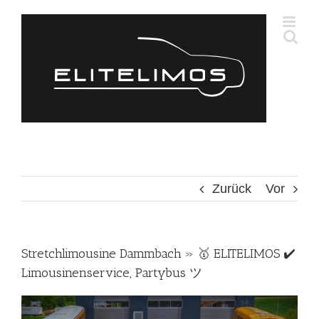
Zum
Inhalt
springen
Zurück
Vor
Stretchlimousine Dammbach » 🥇 ELITELIMOS ✔️
Limousinenservice, Partybus ツ