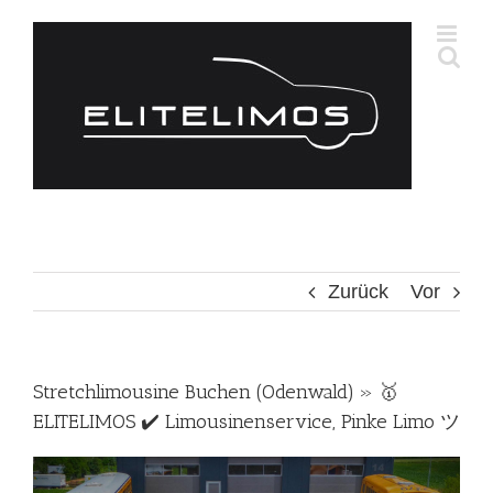
Zum
Inhalt
springen
Zurück
Vor
Stretchlimousine Buchen (Odenwald) » 🥇
ELITELIMOS ✔️ Limousinenservice, Pinke Limo ツ