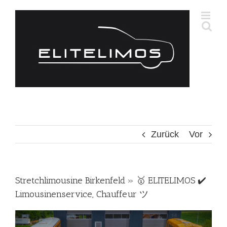
Zum
Inhalt
springen
Zurück
Vor
Stretchlimousine Birkenfeld » 🥇 ELITELIMOS ✔️
Limousinenservice, Chauffeur ツ