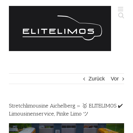
Zum
Inhalt
springen
Zurück
Vor
Stretchlimousine Aichelberg » 🥇 ELITELIMOS ✔️
Limousinenservice, Pinke Limo ツ